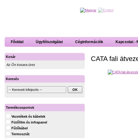
Főoldal
Ügyfélszolgálat
Céginformációk
Kapcsolat - 
CATA fali átvez
Kosár
Az Ön kosara üres
Keresés
Termékcsoportok
Vezetékek és kábelek
Fütőfilm és infrapanel
Fűtőkábel
Termosztát