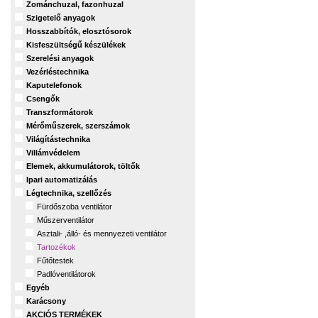
Zománchuzal, fazonhuzal
Szigetelő anyagok
Hosszabbítók, elosztósorok
Kisfeszültségű készülékek
Szerelési anyagok
Vezérléstechnika
Kaputelefonok
Csengők
Transzformátorok
Mérőműszerek, szerszámok
Világítástechnika
Villámvédelem
Elemek, akkumulátorok, töltők
Ipari automatizálás
Légtechnika, szellőzés
Fürdőszoba ventilátor
Műszerventilátor
Asztali- ,álló- és mennyezeti ventilátor
Tartozékok
Fűtőtestek
Padlóventilátorok
Egyéb
Karácsony
AKCIÓS TERMÉKEK