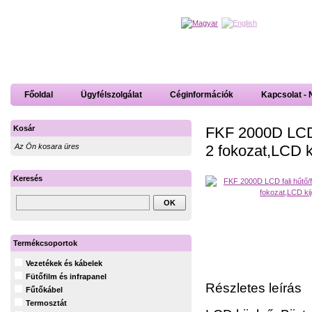
Főoldal
Ügyfélszolgálat
Céginformációk
Kapcsolat - 
FKF 2000D LCD 
Kosár
2 fokozat,LCD k
Az Ön kosara üres
Keresés
Termékcsoportok
Vezetékek és kábelek
Fütőfilm és infrapanel
Részletes leírás
Fűtőkábel
Termosztát