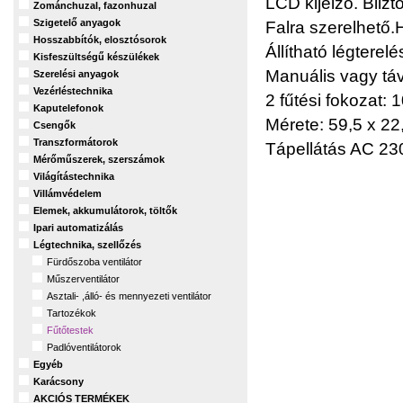
LCD kijelző. Biiz
Zománchuzal, fazonhuzal
Szigetelő anyagok
Falra szerelhető.
Hosszabbítók, elosztósorok
Állítható légterel
Kisfeszültségű készülékek
Manuális vagy táv
Szerelési anyagok
Vezérléstechnika
2 fűtési fokozat:
Kaputelefonok
Mérete: 59,5 x 22
Csengők
Transzformátorok
Tápellátás AC 230
Mérőműszerek, szerszámok
Világítástechnika
Villámvédelem
Elemek, akkumulátorok, töltők
Ipari automatizálás
Légtechnika, szellőzés
Fürdőszoba ventilátor
Műszerventilátor
Asztali- ,álló- és mennyezeti ventilátor
Tartozékok
Fűtőtestek
Padlóventilátorok
Egyéb
Karácsony
AKCIÓS TERMÉKEK