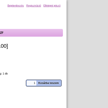
Bejelentkezés
Regisztráció
Elfelejett jelszó
ZF
100]
g: 1 db