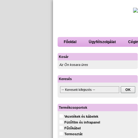
Főoldal
Ügyfélszolgálat
Cégi
Kosár
Az Ön kosara üres
Keresés
Termékcsoportok
Vezetékek és kábelek
Fütőfilm és infrapanel
Fűtőkábel
Termosztát