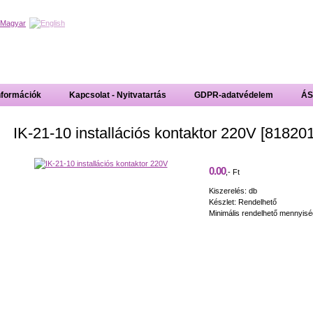
nformációk
Kapcsolat - Nyitvatartás
GDPR-adatvédelem
ÁS
IK-21-10 installációs kontaktor 220V [81820
0.00
,- Ft
Kiszerelés: db
Készlet: Rendelhető
Minimális rendelhető mennyisé