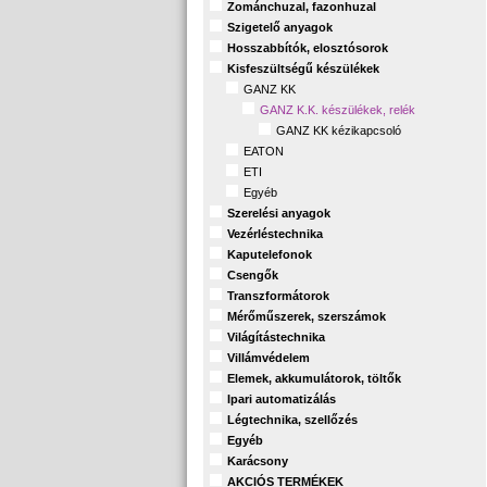
Zománchuzal, fazonhuzal
Szigetelő anyagok
Hosszabbítók, elosztósorok
Kisfeszültségű készülékek
GANZ KK
GANZ K.K. készülékek, relék
GANZ KK kézikapcsoló
EATON
ETI
Egyéb
Szerelési anyagok
Vezérléstechnika
Kaputelefonok
Csengők
Transzformátorok
Mérőműszerek, szerszámok
Világítástechnika
Villámvédelem
Elemek, akkumulátorok, töltők
Ipari automatizálás
Légtechnika, szellőzés
Egyéb
Karácsony
AKCIÓS TERMÉKEK