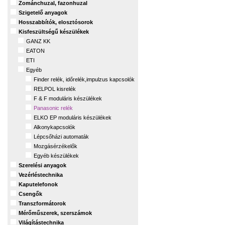
Zománchuzal, fazonhuzal
Szigetelő anyagok
Hosszabbítók, elosztósorok
Kisfeszültségű készülékek
GANZ KK
EATON
ETI
Egyéb
Finder relék, időrelék,impulzus kapcsolók
RELPOL kisrelék
F & F moduláris készülékek
Panasonic relék
ELKO EP moduláris készülékek
Alkonykapcsolók
Lépcsőházi automaták
Mozgásérzékelők
Egyéb készülékek
Szerelési anyagok
Vezérléstechnika
Kaputelefonok
Csengők
Transzformátorok
Mérőműszerek, szerszámok
Világítástechnika