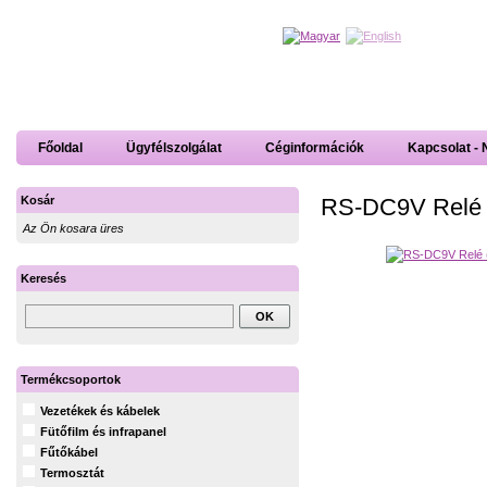
Főoldal
Ügyfélszolgálat
Céginformációk
Kapcsolat - 
RS-DC9V Relé 
Kosár
Az Ön kosara üres
Keresés
Termékcsoportok
Vezetékek és kábelek
Fütőfilm és infrapanel
Fűtőkábel
Termosztát