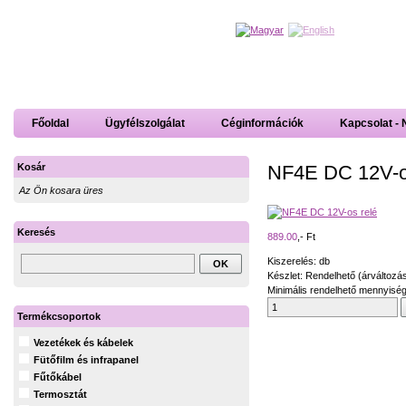
Főoldal
Ügyfélszolgálat
Céginformációk
Kapcsolat - 
NF4E DC 12V-os
Kosár
Az Ön kosara üres
Keresés
889.00
,- Ft
Kiszerelés: db
Készlet: Rendelhető (árváltozá
Minimális rendelhető mennyiség
Termékcsoportok
Vezetékek és kábelek
Fütőfilm és infrapanel
Fűtőkábel
Termosztát