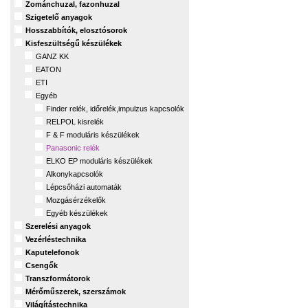
Zománchuzal, fazonhuzal
Szigetelő anyagok
Hosszabbítók, elosztósorok
Kisfeszültségű készülékek
GANZ KK
EATON
ETI
Egyéb
Finder relék, időrelék,impulzus kapcsolók
RELPOL kisrelék
F & F moduláris készülékek
Panasonic relék
ELKO EP moduláris készülékek
Alkonykapcsolók
Lépcsőházi automaták
Mozgásérzékelők
Egyéb készülékek
Szerelési anyagok
Vezérléstechnika
Kaputelefonok
Csengők
Transzformátorok
Mérőműszerek, szerszámok
Világítástechnika