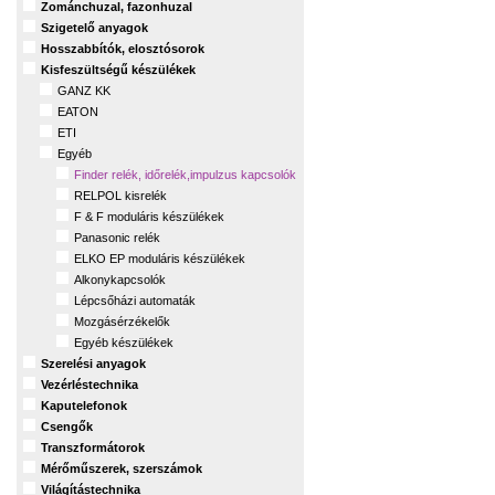
Zománchuzal, fazonhuzal
Szigetelő anyagok
Hosszabbítók, elosztósorok
Kisfeszültségű készülékek
GANZ KK
EATON
ETI
Egyéb
Finder relék, időrelék,impulzus kapcsolók
RELPOL kisrelék
F & F moduláris készülékek
Panasonic relék
ELKO EP moduláris készülékek
Alkonykapcsolók
Lépcsőházi automaták
Mozgásérzékelők
Egyéb készülékek
Szerelési anyagok
Vezérléstechnika
Kaputelefonok
Csengők
Transzformátorok
Mérőműszerek, szerszámok
Világítástechnika