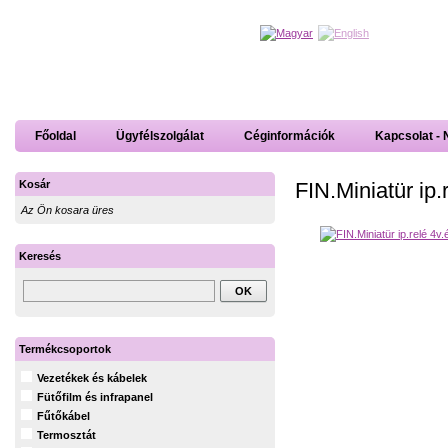
Főoldal
Ügyfélszolgálat
Céginformációk
Kapcsolat - 
FIN.Miniatür ip
Kosár
Az Ön kosara üres
Keresés
Termékcsoportok
Vezetékek és kábelek
Fütőfilm és infrapanel
Fűtőkábel
Termosztát