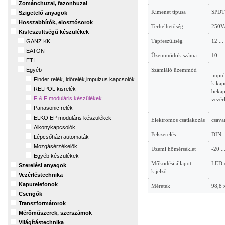
Zománchuzal, fazonhuzal
Kimenet típusa
SPDT
Szigetelő anyagok
Hosszabbítók, elosztósorok
Terhelhetőség
250V
Kisfeszültségű készülékek
Tápfeszültség
12 ..
GANZ KK
EATON
Üzemmódok száma
10.
ETI
Számláló üzemmód
Egyéb
impulz
Finder relék, időrelék,impulzus kapcsolók
kikapc
RELPOL kisrelék
bekap
F & F moduláris készülékek
vezér
Panasonic relék
ELKO EP moduláris készülékek
Elektromos csatlakozás
csava
Alkonykapcsolók
Felszerelés
DIN
Lépcsőházi automaták
Mozgásérzékelők
Üzemi hőmérséklet
-20 ..
Egyéb készülékek
Működési állapot
LED 
Szerelési anyagok
kijelző
Vezérléstechnika
Kaputelefonok
Méretek
98,8 
Csengők
Transzformátorok
Mérőműszerek, szerszámok
Világítástechnika