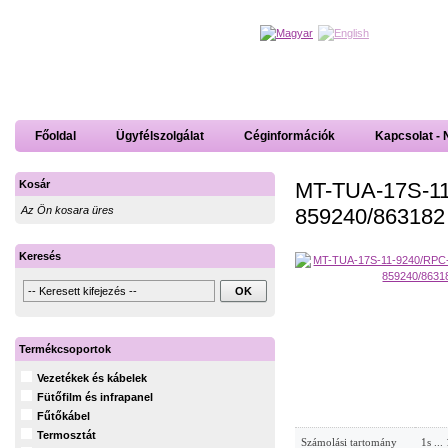
Főoldal
Ügyfélszolgálat
Céginformációk
Kapcsolat - 
MT-TUA-17S-11
Kosár
859240/863182
Az Ön kosara üres
Keresés
Termékcsoportok
Vezetékek és kábelek
Fütőfilm és infrapanel
Fűtőkábel
Termosztát
Számolási tartomány
1s ...