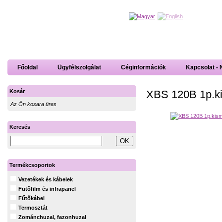
Főoldal
Ügyfélszolgálat
Céginformációk
Kapcsolat - 
XBS 120B 1p.k
Kosár
Az Ön kosara üres
Keresés
Termékcsoportok
Vezetékek és kábelek
Fütőfilm és infrapanel
Fűtőkábel
Termosztát
Zománchuzal, fazonhuzal