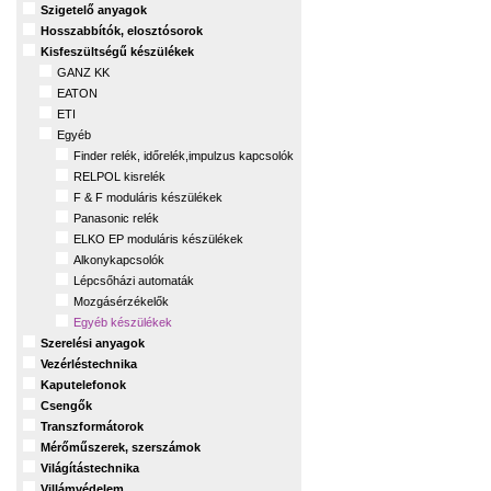
Szigetelő anyagok
Hosszabbítók, elosztósorok
Kisfeszültségű készülékek
GANZ KK
EATON
ETI
Egyéb
Finder relék, időrelék,impulzus kapcsolók
RELPOL kisrelék
F & F moduláris készülékek
Panasonic relék
ELKO EP moduláris készülékek
Alkonykapcsolók
Lépcsőházi automaták
Mozgásérzékelők
Egyéb készülékek
Szerelési anyagok
Vezérléstechnika
Kaputelefonok
Csengők
Transzformátorok
Mérőműszerek, szerszámok
Világítástechnika
Villámvédelem