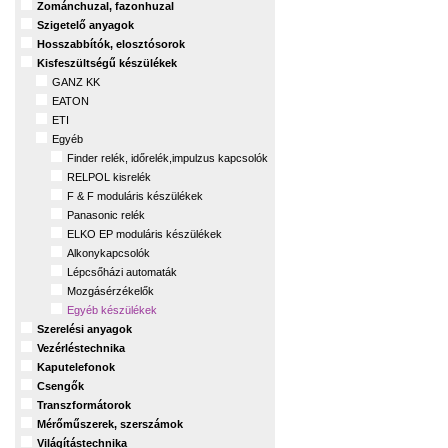
Zománchuzal, fazonhuzal
Szigetelő anyagok
Hosszabbítók, elosztósorok
Kisfeszültségű készülékek
GANZ KK
EATON
ETI
Egyéb
Finder relék, időrelék,impulzus kapcsolók
RELPOL kisrelék
F & F moduláris készülékek
Panasonic relék
ELKO EP moduláris készülékek
Alkonykapcsolók
Lépcsőházi automaták
Mozgásérzékelők
Egyéb készülékek
Szerelési anyagok
Vezérléstechnika
Kaputelefonok
Csengők
Transzformátorok
Mérőműszerek, szerszámok
Világítástechnika