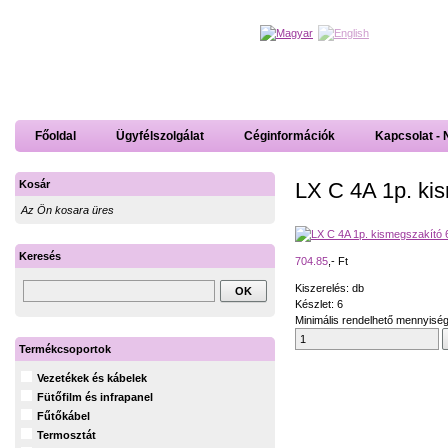
Főoldal
Ügyfélszolgálat
Céginformációk
Kapcsolat - 
LX C 4A 1p. ki
Kosár
Az Ön kosara üres
Keresés
704.85
,- Ft
Kiszerelés: db
Készlet: 6
Minimális rendelhető mennyiség
Termékcsoportok
Vezetékek és kábelek
Fütőfilm és infrapanel
Fűtőkábel
Termosztát