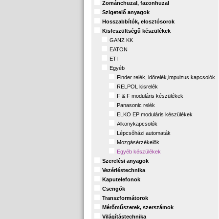
Zománchuzal, fazonhuzal
Szigetelő anyagok
Hosszabbítók, elosztósorok
Kisfeszültségű készülékek
GANZ KK
EATON
ETI
Egyéb
Finder relék, időrelék,impulzus kapcsolók
RELPOL kisrelék
F & F moduláris készülékek
Panasonic relék
ELKO EP moduláris készülékek
Alkonykapcsolók
Lépcsőházi automaták
Mozgásérzékelők
Egyéb készülékek
Szerelési anyagok
Vezérléstechnika
Kaputelefonok
Csengők
Transzformátorok
Mérőműszerek, szerszámok
Világítástechnika