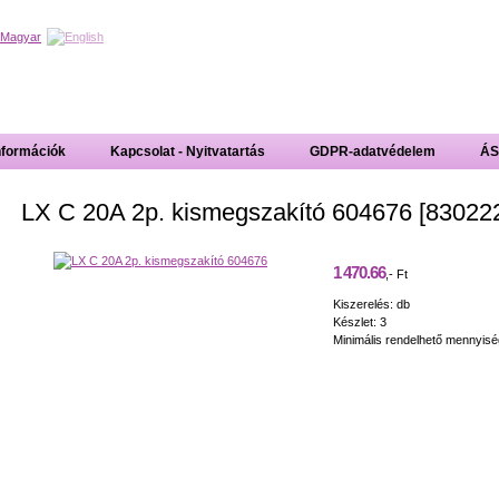
nformációk
Kapcsolat - Nyitvatartás
GDPR-adatvédelem
ÁS
LX C 20A 2p. kismegszakító 604676 [83022
1 470.66
,- Ft
Kiszerelés: db
Készlet: 3
Minimális rendelhető mennyisé