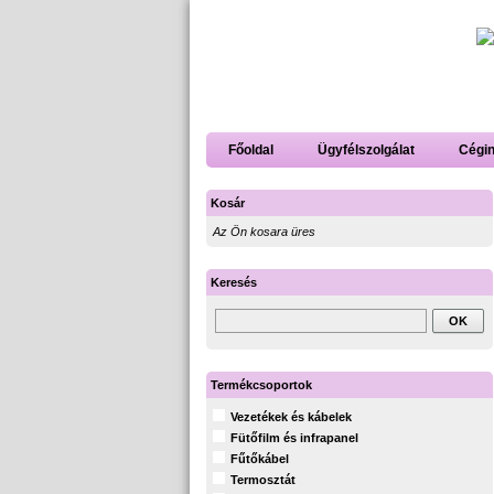
Főoldal
Ügyfélszolgálat
Cégi
Kosár
Az Ön kosara üres
Keresés
Termékcsoportok
Vezetékek és kábelek
Fütőfilm és infrapanel
Fűtőkábel
Termosztát