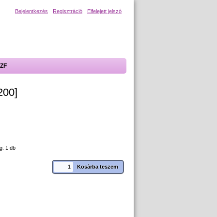
Bejelentkezés
Regisztráció
Elfelejett jelszó
ZF
200]
g: 1 db