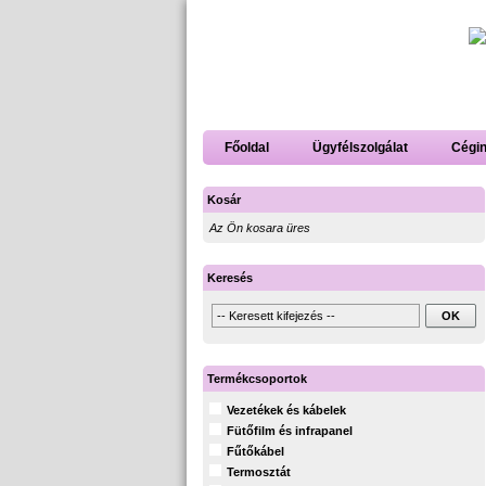
Főoldal
Ügyfélszolgálat
Cégi
Kosár
Az Ön kosara üres
Keresés
Termékcsoportok
Vezetékek és kábelek
Fütőfilm és infrapanel
Fűtőkábel
Termosztát