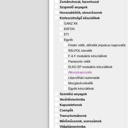
Zománchuzal, fazonhuzal
Szigetelő anyagok
Hosszabbítók, elosztósorok
Kisfeszültségű készülékek
GANZ KK
EATON
ETI
Egyéb
Finder relék, időrelék,impulzus kapcsolók
RELPOL kisrelék
F & F moduláris készülékek
Panasonic relék
ELKO EP moduláris készülékek
Alkonykapcsolók
Lépcsőházi automaták
Mozgásérzékelők
Egyéb készülékek
Szerelési anyagok
Vezérléstechnika
Kaputelefonok
Csengők
Transzformátorok
Mérőműszerek, szerszámok
Világítástechnika