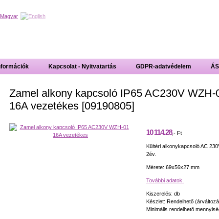
nformációk
Kapcsolat - Nyitvatartás
GDPR-adatvédelem
ÁS
Zamel alkony kapcsoló IP65 AC230V WZH-
16A vezetékes [09190805]
10 114.28
,- Ft
Kültéri alkonykapcsoló AC 230V
2év.
Mérete: 69x56x27 mm
További adatok.
Kiszerelés: db
Készlet: Rendelhető (árváltoz
Minimális rendelhető mennyisé