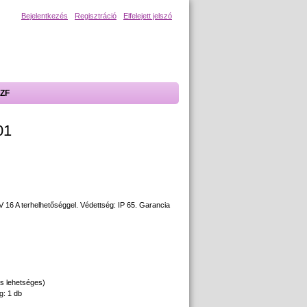
Bejelentkezés
Regisztráció
Elfelejett jelszó
ZF
01
 16 A terhelhetőséggel. Védettség: IP 65. Garancia
ás lehetséges)
g: 1 db