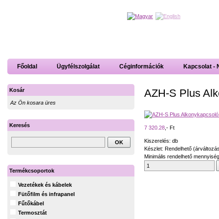
Főoldal
Ügyfélszolgálat
Céginformációk
Kapcsolat - 
AZH-S Plus Alk
Kosár
Az Ön kosara üres
Keresés
7 320.28
,- Ft
Kiszerelés: db
Készlet: Rendelhető (árváltozá
Minimális rendelhető mennyiség
Termékcsoportok
Vezetékek és kábelek
Fütőfilm és infrapanel
Fűtőkábel
Termosztát