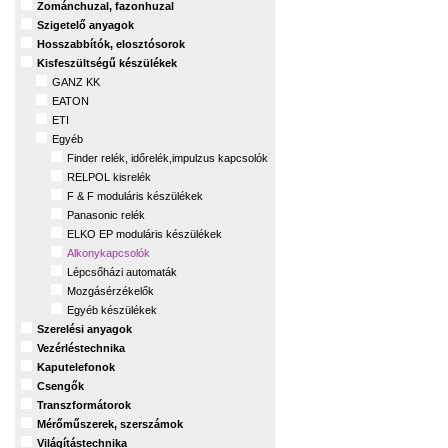
Zománchuzal, fazonhuzal
Szigetelő anyagok
Hosszabbítók, elosztósorok
Kisfeszültségű készülékek
GANZ KK
EATON
ETI
Egyéb
Finder relék, időrelék,impulzus kapcsolók
RELPOL kisrelék
F & F moduláris készülékek
Panasonic relék
ELKO EP moduláris készülékek
Alkonykapcsolók
Lépcsőházi automaták
Mozgásérzékelők
Egyéb készülékek
Szerelési anyagok
Vezérléstechnika
Kaputelefonok
Csengők
Transzformátorok
Mérőműszerek, szerszámok
Világítástechnika