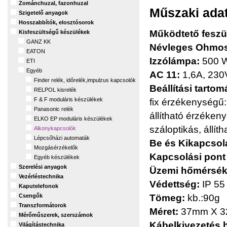
Zománchuzal, fazonhuzal
Műszaki ada
Szigetelő anyagok
Hosszabbítók, elosztósorok
Működtető feszü
Kisfeszültségű készülékek
GANZ KK
Névleges Ohmos 
EATON
Izzólámpa:
500 
ETI
Egyéb
AC 11:
1,6A, 230
Finder relék, időrelék,impulzus kapcsolók
Beállítási tartom
RELPOL kisrelék
F & F moduláris készülékek
fix érzékenységű:
Panasonic relék
állítható érzéken
ELKO EP moduláris készülékek
száloptikás, állíth
Alkonykapcsolók
Lépcsőházi automaták
Be és Kikapcsolá
Mozgásérzékelők
Kapcsolási pont 
Egyéb készülékek
Szerelési anyagok
Üzemi hőmérsékl
Vezérléstechnika
Védettség:
IP 55
Kaputelefonok
Csengők
Tömeg:
kb.:90g
Transzformátorok
Méret:
37mm X 
Mérőműszerek, szerszámok
Kábelkivezetés 
Világítástechnika