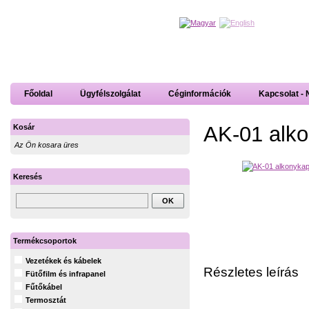
Főoldal
Ügyfélszolgálat
Céginformációk
Kapcsolat - 
AK-01 alko
Kosár
Az Ön kosara üres
Keresés
Termékcsoportok
Vezetékek és kábelek
Részletes leírás
Fütőfilm és infrapanel
Fűtőkábel
Termosztát