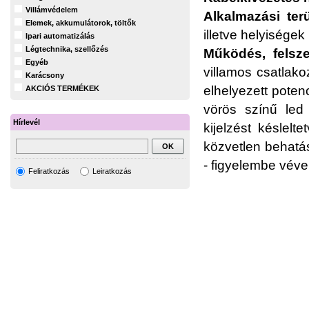
Villámvédelem
Alkalmazási terü
Elemek, akkumulátorok, töltők
illetve helyisége
Ipari automatizálás
Légtechnika, szellőzés
Működés, felsze
Egyéb
villamos csatlako
Karácsony
elhelyezett potenc
AKCIÓS TERMÉKEK
vörös színű led 
Hírlevél
kijelzést késlelt
közvetlen behatás
- figyelembe véve
Feliratkozás
Leiratkozás