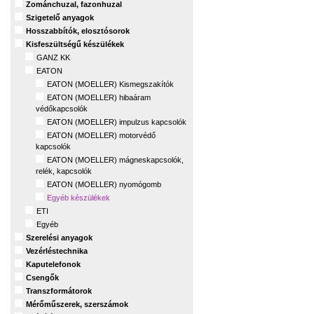
Zománchuzal, fazonhuzal
Szigetelő anyagok
Hosszabbítók, elosztósorok
Kisfeszültségű készülékek
GANZ KK
EATON
EATON (MOELLER) Kismegszakítók
EATON (MOELLER) hibaáram
védőkapcsolók
EATON (MOELLER) impulzus kapcsolók
EATON (MOELLER) motorvédő
kapcsolók
EATON (MOELLER) mágneskapcsolók,
relék, kapcsolók
EATON (MOELLER) nyomógomb
Egyéb készülékek
ETI
Egyéb
Szerelési anyagok
Vezérléstechnika
Kaputelefonok
Csengők
Transzformátorok
Mérőműszerek, szerszámok