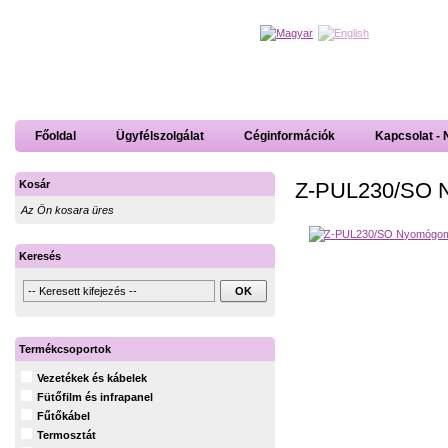
Főoldal
Ügyfélszolgálat
Céginformációk
Kapcsolat - 
Z-PUL230/SO N
Kosár
Az Ön kosara üres
Keresés
Termékcsoportok
Vezetékek és kábelek
Fütőfilm és infrapanel
Fűtőkábel
Termosztát