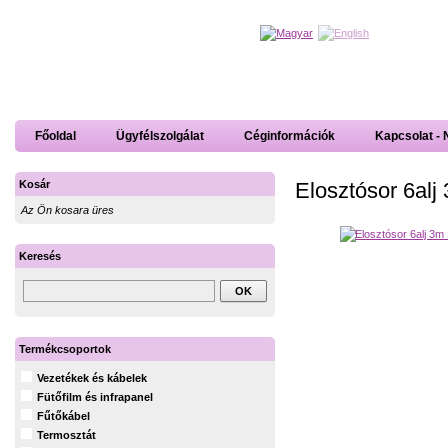
Főoldal
Ügyfélszolgálat
Céginformációk
Kapcsolat - 
Elosztósor 6al
Kosár
Az Ön kosara üres
Keresés
Termékcsoportok
Vezetékek és kábelek
Fütőfilm és infrapanel
Fűtőkábel
Termosztát