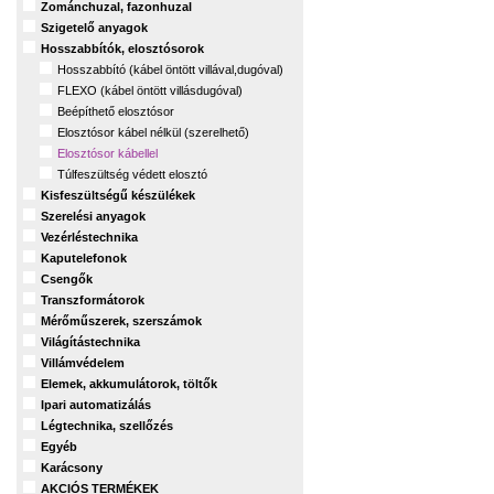
Zománchuzal, fazonhuzal
Szigetelő anyagok
Hosszabbítók, elosztósorok
Hosszabbító (kábel öntött villával,dugóval)
FLEXO (kábel öntött villásdugóval)
Beépíthető elosztósor
Elosztósor kábel nélkül (szerelhető)
Elosztósor kábellel
Túlfeszültség védett elosztó
Kisfeszültségű készülékek
Szerelési anyagok
Vezérléstechnika
Kaputelefonok
Csengők
Transzformátorok
Mérőműszerek, szerszámok
Világítástechnika
Villámvédelem
Elemek, akkumulátorok, töltők
Ipari automatizálás
Légtechnika, szellőzés
Egyéb
Karácsony
AKCIÓS TERMÉKEK