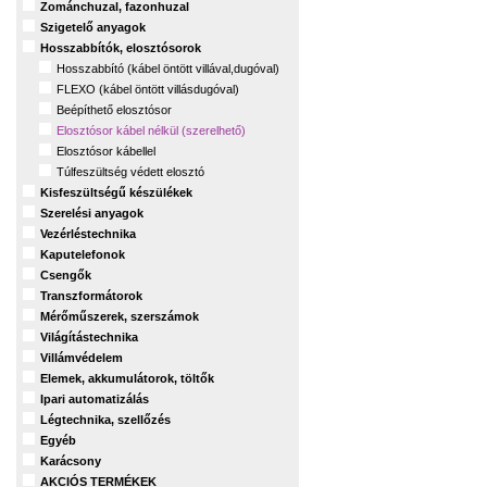
Zománchuzal, fazonhuzal
Szigetelő anyagok
Hosszabbítók, elosztósorok
Hosszabbító (kábel öntött villával,dugóval)
FLEXO (kábel öntött villásdugóval)
Beépíthető elosztósor
Elosztósor kábel nélkül (szerelhető)
Elosztósor kábellel
Túlfeszültség védett elosztó
Kisfeszültségű készülékek
Szerelési anyagok
Vezérléstechnika
Kaputelefonok
Csengők
Transzformátorok
Mérőműszerek, szerszámok
Világítástechnika
Villámvédelem
Elemek, akkumulátorok, töltők
Ipari automatizálás
Légtechnika, szellőzés
Egyéb
Karácsony
AKCIÓS TERMÉKEK