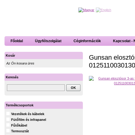
Főoldal
Ügyfélszolgálat
Céginformációk
Kapcsolat - 
Gunsan elosztós
Kosár
0125110030130
Az Ön kosara üres
Keresés
Termékcsoportok
Vezetékek és kábelek
Fütőfilm és infrapanel
Fűtőkábel
Termosztát