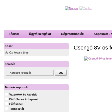
Főoldal
Ügyfélszolgálat
Céginformációk
Kapcsolat - 
Csengő 8V-os f
Kosár
Az Ön kosara üres
Keresés
Termékcsoportok
Vezetékek és kábelek
Fütőfilm és infrapanel
Fűtőkábel
Termosztát