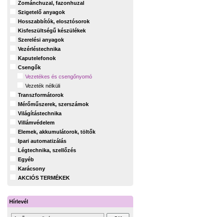
Zománchuzal, fazonhuzal
Szigetelő anyagok
Hosszabbítók, elosztósorok
Kisfeszültségű készülékek
Szerelési anyagok
Vezérléstechnika
Kaputelefonok
Csengők
Vezetékes és csengőnyomó
Vezeték nélküli
Transzformátorok
Mérőműszerek, szerszámok
Világítástechnika
Villámvédelem
Elemek, akkumulátorok, töltők
Ipari automatizálás
Légtechnika, szellőzés
Egyéb
Karácsony
AKCIÓS TERMÉKEK
Hírlevél