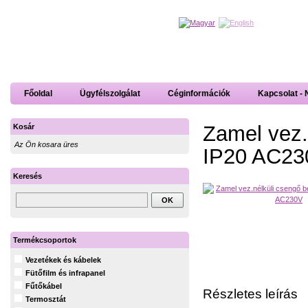
Főoldal
Ügyfélszolgálat
Céginformációk
Kapcsolat - 
Zamel vez.
Kosár
Az Ön kosara üres
IP20 AC23
Keresés
Termékcsoportok
Vezetékek és kábelek
Fütőfilm és infrapanel
Fűtőkábel
Részletes leírás
Termosztát