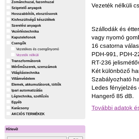
Zománchuzal, fazonhuzal
Vezeték nélküli c
Szigetelő anyagok
Hosszabbítók, elosztósorok
Kisfeszültségű készülékek
Szerelési anyagok
Szállodák és étte
Vezérléstechnika
vagy nyomó gomb
Kaputelefonok
Csengők
16 csatorna válasz
Vezetékes és csengőnyomó
PDH-991, PDH-22
Vezeték nélküli
Transzformátorok
RT-236 jelismétlő
Mérőműszerek, szerszámok
Két különböző ha
Világítástechnika
Szabályozható h
Villámvédelem
Elemek, akkumulátorok, töltők
Ledes fényjelzés
Ipari automatizálás
Hangerő 85 dB.
Légtechnika, szellőzés
Egyéb
További adatok é
Karácsony
AKCIÓS TERMÉKEK
Hírlevél