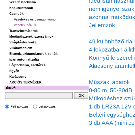
Ideálisan haszná
Vezérléstechnika
nem igényel szak
Kaputelefonok
Csengők
azonnal működők
Vezetékes és csengőnyomó
Jellemzők
Vezeték nélküli
Transzformátorok
Mérőműszerek, szerszámok
49 különböző dal
Világítástechnika
Villámvédelem
4 fokozatban áll
Elemek, akkumulátorok, töltők
Könnyű felszereln
Ipari automatizálás
Alacsony áramfel
Légtechnika, szellőzés
Egyéb
Karácsony
Műszaki adatok
AKCIÓS TERMÉKEK
Hírlevél
0-80 m, 50-80dB,
Működéshez szü
1 db LR23A 12V e
Feliratkozás
Leiratkozás
Beltéri egységhez
3 db AAA (mini c