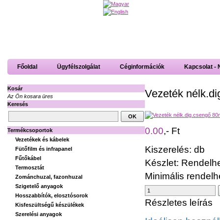
Főoldal
Ügyfélszolgálat
Céginformációk
Kapcsolat - 
Kosár
Vezeték nélk.d
Az Ön kosara üres
Keresés
0.00
,- Ft
Termékcsoportok
Vezetékek és kábelek
Kiszerelés: db
Fütőfilm és infrapanel
Fűtőkábel
Készlet: Rendelh
Termosztát
Minimális rendel
Zománchuzal, fazonhuzal
Szigetelő anyagok
Hosszabbítók, elosztósorok
Részletes leírás
Kisfeszültségű készülékek
Szerelési anyagok