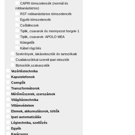
CAPRI tömszelencék (normál és
robbanásbiztos)
RST robbanásbiztos tömszelencék
Egyéb tömszelencék
Csőbilincsek
Tiplik, csavarok és mennyezet horgok-1
Tiplik, csavarok- APOLO MEA
Kötegelők
Kábel rögzítés
Szekrények, lakáselosztók és tartozékaik
Csatlakozókkal szerelt ipari elosztók
Biztosítók,szakaszolók
Vezérléstechnika
Kaputelefonok
Csengők
Transzformátorok
Mérőműszerek, szerszámok
Világítástechnika
Villámvédelem
Elemek, akkumulátorok, töltők
Ipari automatizálás
Légtechnika, szellőzés
Egyéb
Karácsony