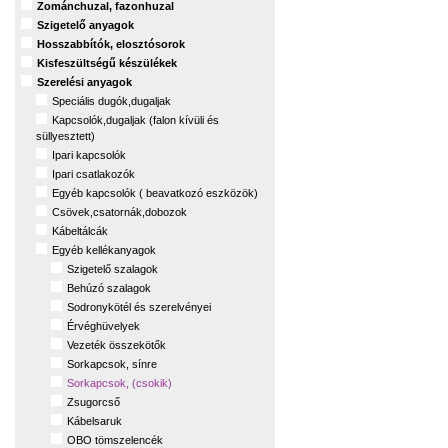
Zománchuzal, fazonhuzal
Szigetelő anyagok
Hosszabbítók, elosztósorok
Kisfeszültségű készülékek
Szerelési anyagok
Speciális dugók,dugaljak
Kapcsolók,dugaljak (falon kívüli és
süllyesztett)
Ipari kapcsolók
Ipari csatlakozók
Egyéb kapcsolók ( beavatkozó eszközök)
Csövek,csatornák,dobozok
Kábeltálcák
Egyéb kellékanyagok
Szigetelő szalagok
Behúzó szalagok
Sodronykötél és szerelvényei
Érvéghüvelyek
Vezeték összekötők
Sorkapcsok, sínre
Sorkapcsok, (csokik)
Zsugorcső
Kábelsaruk
OBO tömszelencék