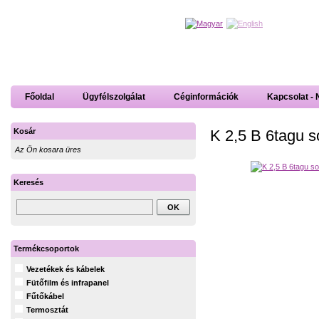
Főoldal
Ügyfélszolgálat
Céginformációk
Kapcsolat - 
K 2,5 B 6tagu 
Kosár
Az Ön kosara üres
Keresés
Termékcsoportok
Vezetékek és kábelek
Fütőfilm és infrapanel
Fűtőkábel
Termosztát