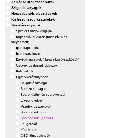
Zománchuzal, fazonhuzal
Szigetelő anyagok
Hosszabbítók, elosztósorok
Kisfeszültségű készülékek
Szerelési anyagok
Speciális dugók,dugaljak
Kapcsolók,dugaljak (falon kívüli és
süllyesztett)
Ipari kapcsolók
Ipari csatlakozók
Egyéb kapcsolók ( beavatkozó eszközök)
Csövek,csatornák,dobozok
Kábeltálcák
Egyéb kellékanyagok
Szigetelő szalagok
Behúzó szalagok
Sodronykötél és szerelvényei
Érvéghüvelyek
Vezeték összekötők
Sorkapcsok, sínre
Sorkapcsok, (csokik)
Zsugorcső
Kábelsaruk
OBO tömszelencék