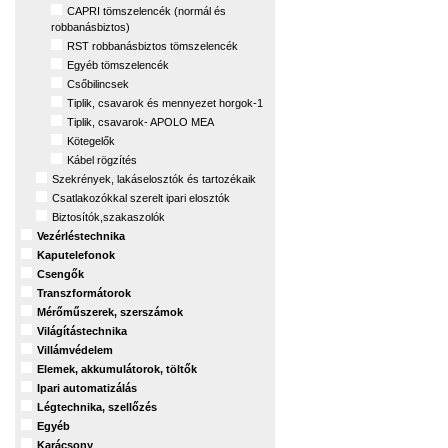
CAPRI tömszelencék (normál és
robbanásbiztos)
RST robbanásbiztos tömszelencék
Egyéb tömszelencék
Csőbilincsek
Tiplik, csavarok és mennyezet horgok-1
Tiplik, csavarok- APOLO MEA
Kötegelők
Kábel rögzítés
Szekrények, lakáselosztók és tartozékaik
Csatlakozókkal szerelt ipari elosztók
Biztosítók,szakaszolók
Vezérléstechnika
Kaputelefonok
Csengők
Transzformátorok
Mérőműszerek, szerszámok
Világítástechnika
Villámvédelem
Elemek, akkumulátorok, töltők
Ipari automatizálás
Légtechnika, szellőzés
Egyéb
Karácsony