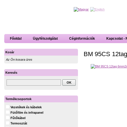
Főoldal
Ügyfélszolgálat
Céginformációk
Kapcsolat - 
BM 95CS 12tag 
Kosár
Az Ön kosara üres
Keresés
Termékcsoportok
Vezetékek és kábelek
Fütőfilm és infrapanel
Fűtőkábel
Termosztát