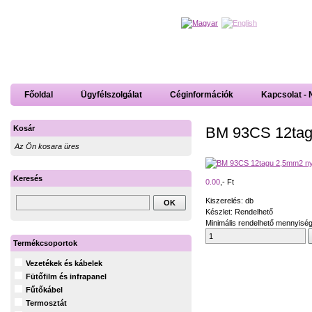
Főoldal
Ügyfélszolgálat
Céginformációk
Kapcsolat - 
BM 93CS 12tagu
Kosár
Az Ön kosara üres
Keresés
0.00
,- Ft
Kiszerelés: db
Készlet: Rendelhető
Minimális rendelhető mennyiség
Termékcsoportok
Vezetékek és kábelek
Fütőfilm és infrapanel
Fűtőkábel
Termosztát