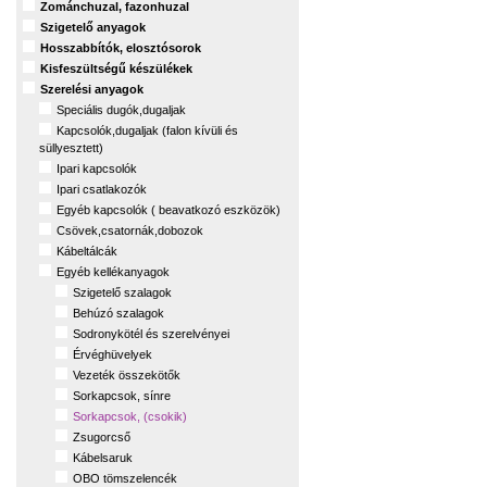
Zománchuzal, fazonhuzal
Szigetelő anyagok
Hosszabbítók, elosztósorok
Kisfeszültségű készülékek
Szerelési anyagok
Speciális dugók,dugaljak
Kapcsolók,dugaljak (falon kívüli és
süllyesztett)
Ipari kapcsolók
Ipari csatlakozók
Egyéb kapcsolók ( beavatkozó eszközök)
Csövek,csatornák,dobozok
Kábeltálcák
Egyéb kellékanyagok
Szigetelő szalagok
Behúzó szalagok
Sodronykötél és szerelvényei
Érvéghüvelyek
Vezeték összekötők
Sorkapcsok, sínre
Sorkapcsok, (csokik)
Zsugorcső
Kábelsaruk
OBO tömszelencék