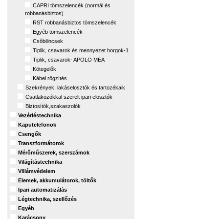
CAPRI tömszelencék (normál és
robbanásbiztos)
RST robbanásbiztos tömszelencék
Egyéb tömszelencék
Csőbilincsek
Tiplik, csavarok és mennyezet horgok-1
Tiplik, csavarok- APOLO MEA
Kötegelők
Kábel rögzítés
Szekrények, lakáselosztók és tartozékaik
Csatlakozókkal szerelt ipari elosztók
Biztosítók,szakaszolók
Vezérléstechnika
Kaputelefonok
Csengők
Transzformátorok
Mérőműszerek, szerszámok
Világítástechnika
Villámvédelem
Elemek, akkumulátorok, töltők
Ipari automatizálás
Légtechnika, szellőzés
Egyéb
Karácsony